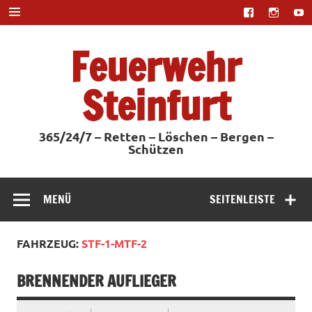
Zum
Inhalt
springen
Feuerwehr
Steinfurt
365/24/7 – Retten – Löschen – Bergen –
Schützen
MENÜ
SEITENLEISTE
FAHRZEUG:
STF-1-MTF-2
BRENNENDER AUFLIEGER