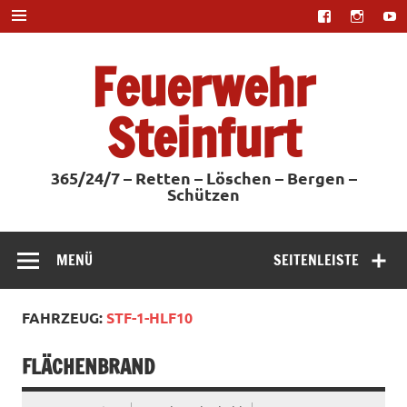
Zum
Inhalt
springen
Feuerwehr
Steinfurt
365/24/7 – Retten – Löschen – Bergen –
Schützen
MENÜ
SEITENLEISTE
FAHRZEUG:
STF-1-HLF10
FLÄCHENBRAND