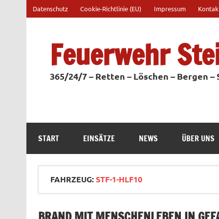
Zum
Datenschutz
Cookie-Richtlinie (EU)
Impressum
Kontak
Inhalt
springen
Feuerwehr Ste
365/24/7 – Retten – Löschen – Bergen –
START
EINSÄTZE
NEWS
ÜBER UNS
FAHRZEUG:
STF-1-HLF10
BRAND MIT MENSCHENLEBEN IN GEF