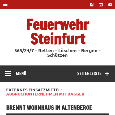
Zum
Inhalt
springen
Feuerwehr
Steinfurt
365/24/7 – Retten – Löschen – Bergen –
Schützen
MENÜ
SEITENLEISTE
EXTERNES EINSATZMITTEL:
ABBRUCHUNTERNEHMEN MIT BAGGER
BRENNT WOHNHAUS IN ALTENBERGE