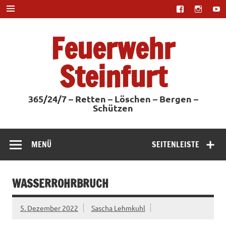
Zum
Inhalt
springen
Feuerwehr
Steinfurt
365/24/7 – Retten – Löschen – Bergen –
Schützen
MENÜ
SEITENLEISTE
WASSERROHRBRUCH
5. Dezember 2022
Sascha Lehmkuhl