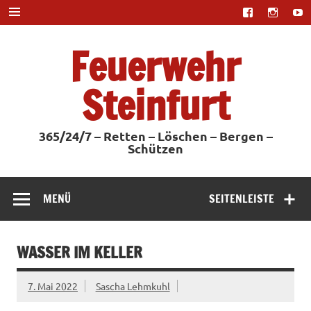
Zum
Inhalt
springen
Feuerwehr
Steinfurt
365/24/7 – Retten – Löschen – Bergen –
Schützen
MENÜ
SEITENLEISTE
WASSER IM KELLER
7. Mai 2022
Sascha Lehmkuhl