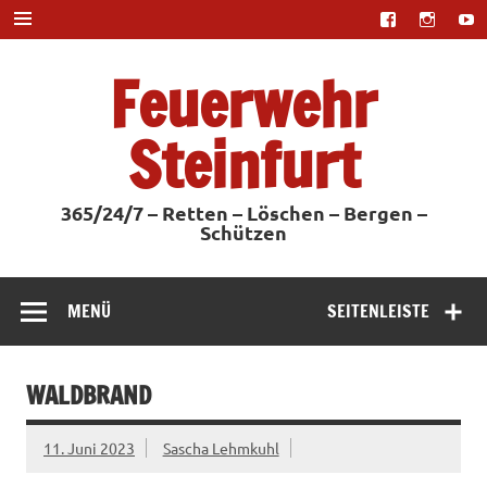
Zum
Inhalt
springen
Feuerwehr
Steinfurt
365/24/7 – Retten – Löschen – Bergen –
Schützen
MENÜ
SEITENLEISTE
WALDBRAND
11. Juni 2023
Sascha Lehmkuhl