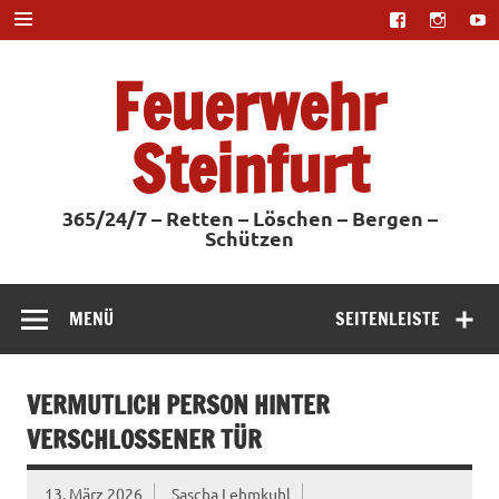
Zum
Inhalt
springen
Feuerwehr
Steinfurt
365/24/7 – Retten – Löschen – Bergen –
Schützen
MENÜ
SEITENLEISTE
VERMUTLICH PERSON HINTER
VERSCHLOSSENER TÜR
13. März 2026
Sascha Lehmkuhl