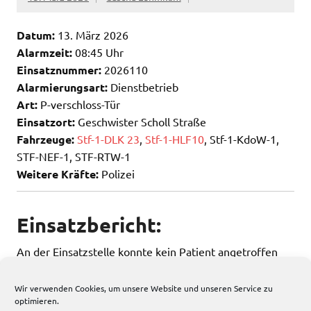
Datum:
13. März 2026
Alarmzeit:
08:45 Uhr
Einsatznummer:
2026110
Alarmierungsart:
Dienstbetrieb
Art:
P-verschloss-Tür
Einsatzort:
Geschwister Scholl Straße
Fahrzeuge:
Stf-1-DLK 23
,
Stf-1-HLF10
, Stf-1-KdoW-1,
STF-NEF-1, STF-RTW-1
Weitere Kräfte:
Polizei
Einsatzbericht:
An der Einsatzstelle konnte kein Patient angetroffen
werden.
Wir verwenden Cookies, um unsere Website und unseren Service zu
optimieren.
101 total views
, 1 views today