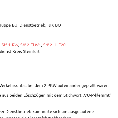
ruppe BU, Dienstbetrieb, I&K BO
,
Stf-1-RW
,
Stf-2-ELW1
,
Stf-2-HLF20
ienst Kreis Steinfurt
Verkehrsunfall bei dem 2 PKW aufeinander geprallt waren.
e aus beiden Löschzügen mit dem Stichwort „VU-P-klemmt“
t. Der Dienstbetrieb kümmerte sich um ausgelaufene
te konnten die Einsatzfahrt abbrechen.