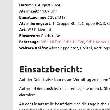
Datum:
8. August 2024
Alarmzeit:
11:07 Uhr
Einsatznummer:
2024319
Alarmierungsart:
1. Gruppe BU, 2. Gruppe BO, 3. G
Art:
VU-P-klemmt
Einsatzort:
Goldstraße
Fahrzeuge:
Stf-1-HLF10
,
Stf-1-HLF20
,
Stf-1-KdoW 2
Weitere Kräfte:
Abschleppdienst, Polizei, Rettungsd
Einsatzbericht:
Auf der Goldstraße kam es am Vormittag zu einem 
Aufgrund der zunächst unklaren Lage wurden Kräft
alarmiert.
An der Einsatzstelle bestätigte sich die Lage nich
Betriebsstoffe und die restlichen, anrückenden Kräf