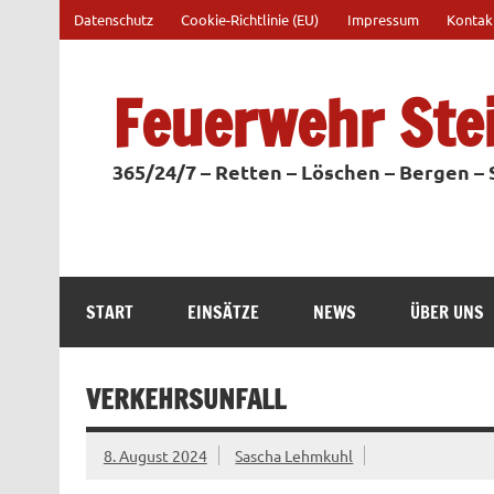
Zum
Datenschutz
Cookie-Richtlinie (EU)
Impressum
Kontak
Inhalt
springen
Feuerwehr Ste
365/24/7 – Retten – Löschen – Bergen –
START
EINSÄTZE
NEWS
ÜBER UNS
VERKEHRSUNFALL
8. August 2024
Sascha Lehmkuhl