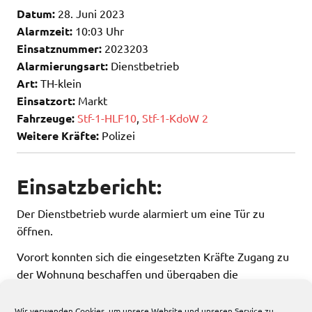
Datum:
28. Juni 2023
Alarmzeit:
10:03 Uhr
Einsatznummer:
2023203
Alarmierungsart:
Dienstbetrieb
Art:
TH-klein
Einsatzort:
Markt
Fahrzeuge:
Stf-1-HLF10
,
Stf-1-KdoW 2
Weitere Kräfte:
Polizei
Einsatzbericht:
Der Dienstbetrieb wurde alarmiert um eine Tür zu
öffnen.
Vorort konnten sich die eingesetzten Kräfte Zugang zu
der Wohnung beschaffen und übergaben die
Einsatzstelle an die Polizei.
Wir verwenden Cookies, um unsere Website und unseren Service zu