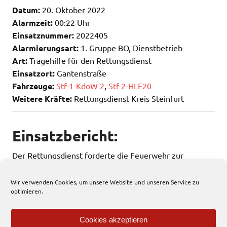
Datum:
20. Oktober 2022
Alarmzeit:
00:22 Uhr
Einsatznummer:
2022405
Alarmierungsart:
1. Gruppe BO, Dienstbetrieb
Art:
Tragehilfe für den Rettungsdienst
Einsatzort:
Gantenstraße
Fahrzeuge:
Stf-1-KdoW 2
,
Stf-2-HLF20
Weitere Kräfte:
Rettungsdienst Kreis Steinfurt
Einsatzbericht:
Der Rettungsdienst forderte die Feuerwehr zur
Tragehilfe an.
Wir verwenden Cookies, um unsere Website und unseren Service zu
optimieren.
240 total views
, 1 views today
Cookies akzeptieren
Einsatzbericht