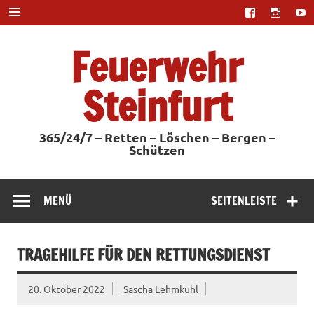
Zum
Inhalt
springen
Feuerwehr
Steinfurt
365/24/7 – Retten – Löschen – Bergen –
Schützen
MENÜ
SEITENLEISTE
TRAGEHILFE FÜR DEN RETTUNGSDIENST
20. Oktober 2022
Sascha Lehmkuhl