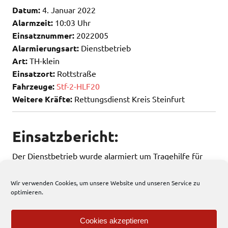
Datum:
4. Januar 2022
Alarmzeit:
10:03 Uhr
Einsatznummer:
2022005
Alarmierungsart:
Dienstbetrieb
Art:
TH-klein
Einsatzort:
Rottstraße
Fahrzeuge:
Stf-2-HLF20
Weitere Kräfte:
Rettungsdienst Kreis Steinfurt
Einsatzbericht:
Der Dienstbetrieb wurde alarmiert um Tragehilfe für
den Rettungsdienst zu leisten.
Wir verwenden Cookies, um unsere Website und unseren Service zu
optimieren.
289 total views
, 1 views today
Cookies akzeptieren
Einsatzbericht