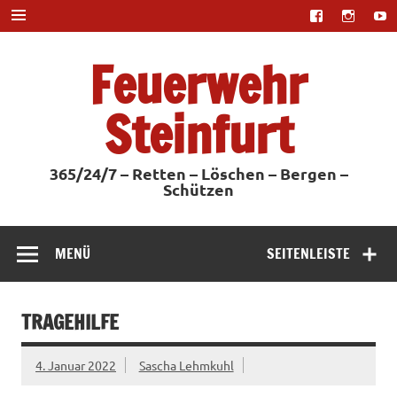
Zum
Inhalt
springen
Feuerwehr
Steinfurt
365/24/7 – Retten – Löschen – Bergen –
Schützen
MENÜ
SEITENLEISTE
TRAGEHILFE
4. Januar 2022
Sascha Lehmkuhl