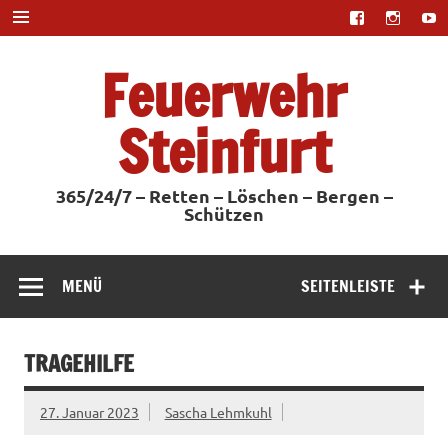
Zum
Inhalt
springen
Feuerwehr
Steinfurt
365/24/7 – Retten – Löschen – Bergen –
Schützen
MENÜ
SEITENLEISTE
TRAGEHILFE
27. Januar 2023
Sascha Lehmkuhl