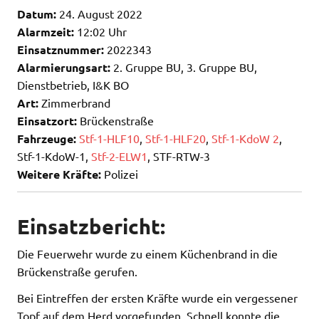
Datum:
24. August 2022
Alarmzeit:
12:02 Uhr
Einsatznummer:
2022343
Alarmierungsart:
2. Gruppe BU, 3. Gruppe BU,
Dienstbetrieb, I&K BO
Art:
Zimmerbrand
Einsatzort:
Brückenstraße
Fahrzeuge:
Stf-1-HLF10
,
Stf-1-HLF20
,
Stf-1-KdoW 2
,
Stf-1-KdoW-1,
Stf-2-ELW1
, STF-RTW-3
Weitere Kräfte:
Polizei
Einsatzbericht:
Die Feuerwehr wurde zu einem Küchenbrand in die
Brückenstraße gerufen.
Bei Eintreffen der ersten Kräfte wurde ein vergessener
Topf auf dem Herd vorgefunden. Schnell konnte die