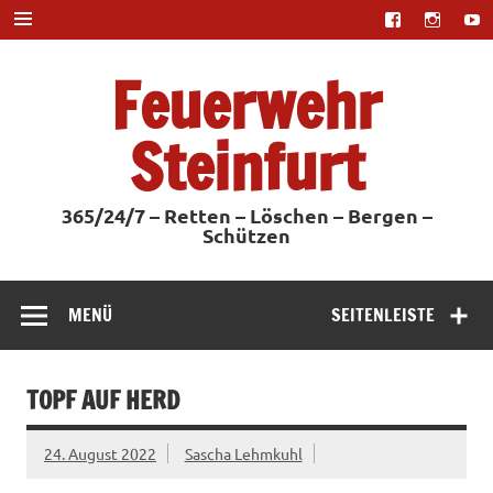
Zum
Inhalt
springen
Feuerwehr
Steinfurt
365/24/7 – Retten – Löschen – Bergen –
Schützen
MENÜ
SEITENLEISTE
TOPF AUF HERD
24. August 2022
Sascha Lehmkuhl