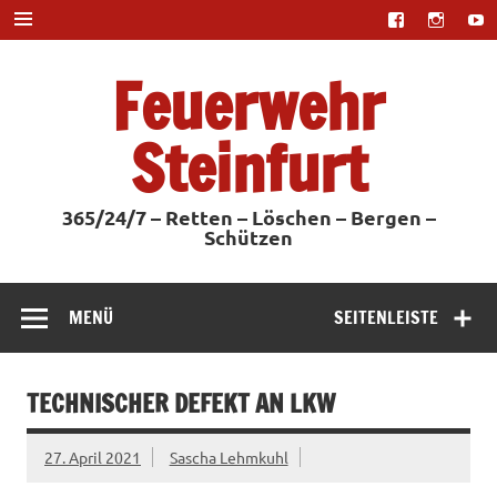
Zum
Inhalt
springen
Feuerwehr
Steinfurt
365/24/7 – Retten – Löschen – Bergen –
Schützen
MENÜ
SEITENLEISTE
TECHNISCHER DEFEKT AN LKW
27. April 2021
Sascha Lehmkuhl