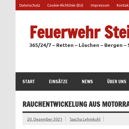
Zum
Datenschutz
Cookie-Richtlinie (EU)
Impressum
Kontak
Inhalt
springen
Feuerwehr Ste
365/24/7 – Retten – Löschen – Bergen –
START
EINSÄTZE
NEWS
ÜBER UNS
RAUCHENTWICKELUNG AUS MOTORR
20. Dezember 2021
Sascha Lehmkuhl