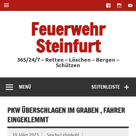
Zum
Inhalt
springen
Feuerwehr
Steinfurt
365/24/7 – Retten – Löschen – Bergen –
Schützen
MENÜ
SEITENLEISTE
PKW ÜBERSCHLAGEN IM GRABEN , FAHRER
EINGEKLEMMT
10. März 2023
Sascha Lehmkuhl