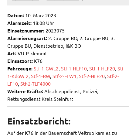
Datum:
10. März 2023
Alarmzeit:
18:08 Uhr
Einsatznummer:
2023075
Alarmierungsart:
2. Gruppe BO, 2. Gruppe BU, 3.
Gruppe BU, Dienstbetrieb, I&K BO
Art:
VU-P-klemmt
Einsatzort:
K76
Fahrzeuge:
Stf-1-GWL2
,
Stf-1-HLF10
,
Stf-1-HLF20
,
Stf-
1-KdoW 2
,
Stf-1-RW
,
Stf-2-ELW1
,
Stf-2-HLF20
,
Stf-2-
LF10
,
Stf-2-TLF4000
Weitere Kräfte:
Abschleppdienst, Polizei,
Rettungsdienst Kreis Steinfurt
Einsatzbericht:
Auf der K76 in der Bauernschaft Veltrup kam es zu