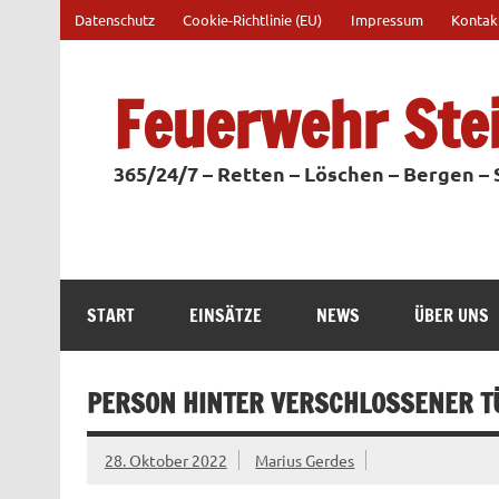
Zum
Datenschutz
Cookie-Richtlinie (EU)
Impressum
Kontak
Inhalt
springen
Feuerwehr Ste
365/24/7 – Retten – Löschen – Bergen –
START
EINSÄTZE
NEWS
ÜBER UNS
PERSON HINTER VERSCHLOSSENER T
28. Oktober 2022
Marius Gerdes