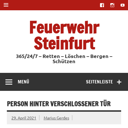
Zum
Inhalt
springen
Feuerwehr
Steinfurt
365/24/7 – Retten – Löschen – Bergen –
Schützen
MENÜ
SEITENLEISTE
PERSON HINTER VERSCHLOSSENER TÜR
29. April 2021
Marius Gerdes