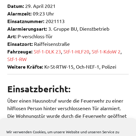
Datum:
29. April 2021
Alarmzeit:
09:23 Uhr
Einsatznummer:
2021113
Alarmierungsart:
3. Gruppe BU, Dienstbetrieb
Art:
P-verschloss-Tür
Einsatzort:
Raiffeisenstraße
Fahrzeuge:
Stf-1-DLK 23
,
Stf-1-HLF20
,
Stf-1-KdoW 2
,
Stf-1-RW
Weitere Kräfte:
Kr-St-RTW-15, Och-NEF-1, Polizei
Einsatzbericht:
Über einen Hausnotruf wurde die Feuerwehr zu einer
hilflosen Person hinter verschlossenen Tür alarmiert.
Die Wohnungstür wurde durch die Feuerwehr geöffnet
j
edoch konnte keine Person vorgefunden werden.
Wir verwenden Cookies, um unsere Website und unseren Service zu