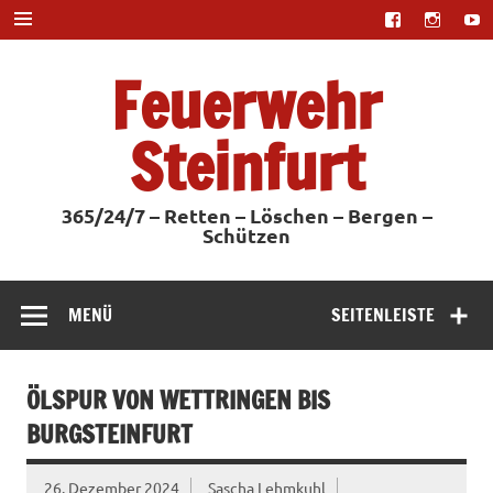
Zum
Inhalt
springen
Feuerwehr
Steinfurt
365/24/7 – Retten – Löschen – Bergen –
Schützen
MENÜ
SEITENLEISTE
ÖLSPUR VON WETTRINGEN BIS
BURGSTEINFURT
26. Dezember 2024
Sascha Lehmkuhl