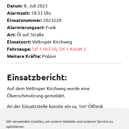
Datum:
8. Juli 2023
Alarmzeit:
18:33 Uhr
Einsatznummer:
2023220
Alarmierungsart:
Funk
Art:
Öl auf Straße
Einsatzort:
Veltruper Kirchweg
Fahrzeuge:
Stf-1-HLF20
,
Stf-1-KdoW 2
Weitere Kräfte:
Polizei
Einsatzbericht:
Auf dem Veltruper Kirchweg wurde eine
Ölverschmutzung gemeldet.
An der Einsatzstelle konnte ein ca. 1m² Ölfleck
festgestellt und abgestreut werden.
Wir verwenden Cookies, um unsere Website und unseren Service zu
optimieren.
142 total views
, 2 views today