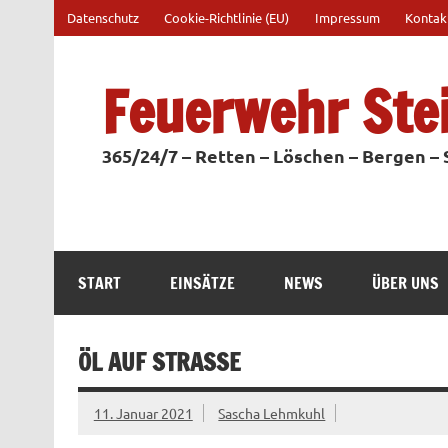
Zum
Datenschutz
Cookie-Richtlinie (EU)
Impressum
Kontak
Inhalt
springen
Feuerwehr Ste
365/24/7 – Retten – Löschen – Bergen –
START
EINSÄTZE
NEWS
ÜBER UNS
ÖL AUF STRASSE
11. Januar 2021
Sascha Lehmkuhl