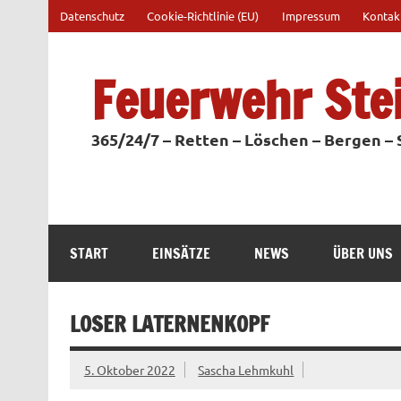
Zum
Datenschutz
Cookie-Richtlinie (EU)
Impressum
Kontak
Inhalt
springen
Feuerwehr Ste
365/24/7 – Retten – Löschen – Bergen –
START
EINSÄTZE
NEWS
ÜBER UNS
LOSER LATERNENKOPF
5. Oktober 2022
Sascha Lehmkuhl