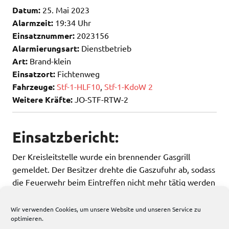
Datum:
25. Mai 2023
Alarmzeit:
19:34 Uhr
Einsatznummer:
2023156
Alarmierungsart:
Dienstbetrieb
Art:
Brand-klein
Einsatzort:
Fichtenweg
Fahrzeuge:
Stf-1-HLF10
,
Stf-1-KdoW 2
Weitere Kräfte:
JO-STF-RTW-2
Einsatzbericht:
Der Kreisleitstelle wurde ein brennender Gasgrill
gemeldet. Der Besitzer drehte die Gaszufuhr ab, sodass
die Feuerwehr beim Eintreffen nicht mehr tätig werden
musste.
Wir verwenden Cookies, um unsere Website und unseren Service zu
optimieren.
195 total views
, 1 views today