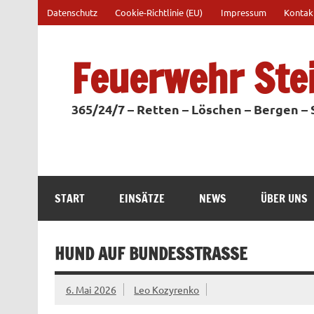
Zum
Datenschutz
Cookie-Richtlinie (EU)
Impressum
Kontak
Inhalt
springen
Feuerwehr Ste
365/24/7 – Retten – Löschen – Bergen –
START
EINSÄTZE
NEWS
ÜBER UNS
HUND AUF BUNDESSTRASSE
6. Mai 2026
Leo Kozyrenko