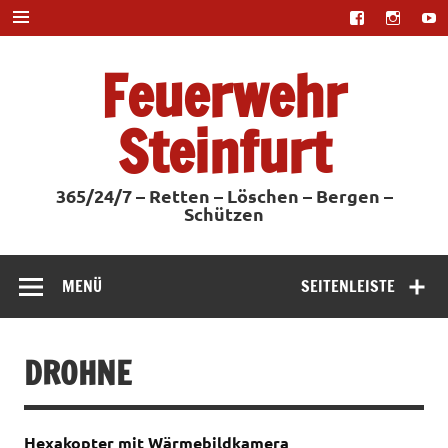
Zum
Inhalt
springen
Feuerwehr
Steinfurt
365/24/7 – Retten – Löschen – Bergen –
Schützen
MENÜ
SEITENLEISTE
DROHNE
Hexakopter mit Wärmebildkamera