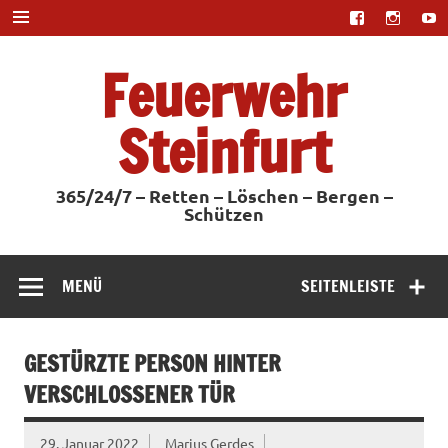
Zum
Inhalt
springen
Feuerwehr
Steinfurt
365/24/7 – Retten – Löschen – Bergen –
Schützen
MENÜ
SEITENLEISTE
GESTÜRZTE PERSON HINTER
VERSCHLOSSENER TÜR
29. Januar 2022
Marius Gerdes