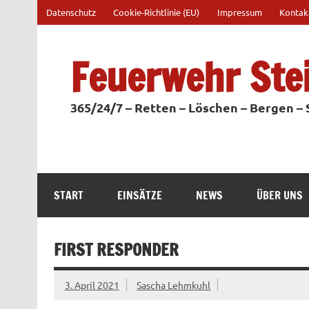
Zum
Datenschutz
Cookie-Richtlinie (EU)
Impressum
Kontak
Inhalt
springen
Feuerwehr Ste
365/24/7 – Retten – Löschen – Bergen –
START
EINSÄTZE
NEWS
ÜBER UNS
FIRST RESPONDER
3. April 2021
Sascha Lehmkuhl