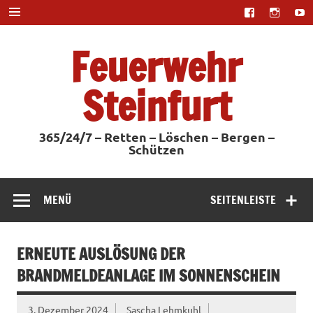
Zum
Inhalt
springen
Feuerwehr
Steinfurt
365/24/7 – Retten – Löschen – Bergen –
Schützen
MENÜ
SEITENLEISTE
ERNEUTE AUSLÖSUNG DER
BRANDMELDEANLAGE IM SONNENSCHEIN
3. Dezember 2024
Sascha Lehmkuhl