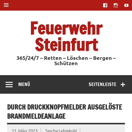
Zum
Inhalt
springen
Feuerwehr
Steinfurt
365/24/7 – Retten – Löschen – Bergen –
Schützen
MENÜ
SEITENLEISTE
DURCH DRUCKKNOPFMELDER AUSGELÖSTE
BRANDMELDEANLAGE
11. März 2023
Sascha Lehmkuhl