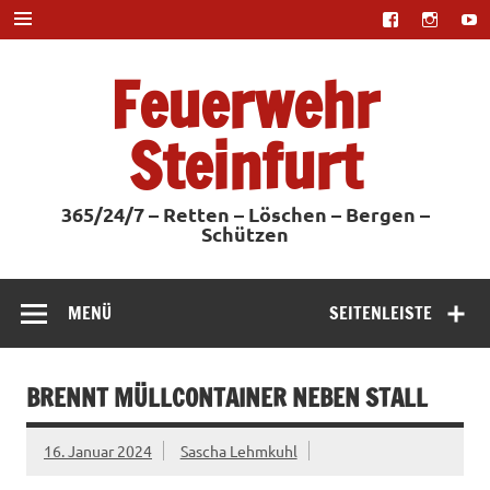
Zum
Inhalt
springen
Feuerwehr
Steinfurt
365/24/7 – Retten – Löschen – Bergen –
Schützen
MENÜ
SEITENLEISTE
BRENNT MÜLLCONTAINER NEBEN STALL
16. Januar 2024
Sascha Lehmkuhl