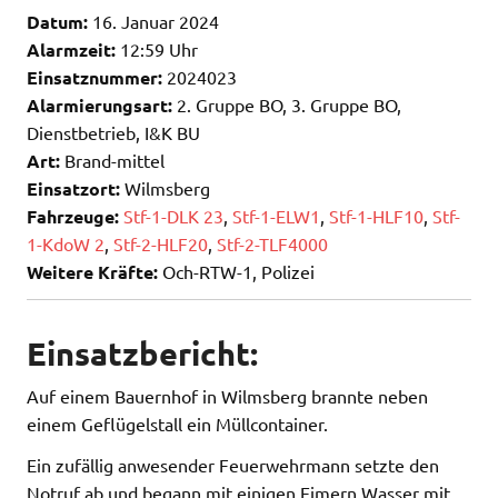
Datum:
16. Januar 2024
Alarmzeit:
12:59 Uhr
Einsatznummer:
2024023
Alarmierungsart:
2. Gruppe BO, 3. Gruppe BO,
Dienstbetrieb, I&K BU
Art:
Brand-mittel
Einsatzort:
Wilmsberg
Fahrzeuge:
Stf-1-DLK 23
,
Stf-1-ELW1
,
Stf-1-HLF10
,
Stf-
1-KdoW 2
,
Stf-2-HLF20
,
Stf-2-TLF4000
Weitere Kräfte:
Och-RTW-1, Polizei
Einsatzbericht:
Auf einem Bauernhof in Wilmsberg brannte neben
einem Geflügelstall ein Müllcontainer.
Ein zufällig anwesender Feuerwehrmann setzte den
Notruf ab und begann mit einigen Eimern Wasser mit