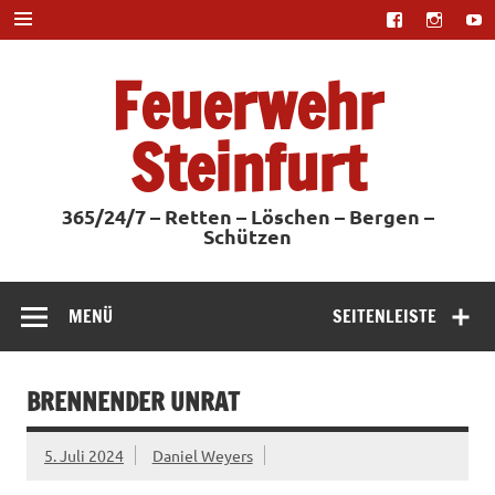
Zum
Inhalt
springen
Feuerwehr
Steinfurt
365/24/7 – Retten – Löschen – Bergen –
Schützen
MENÜ
SEITENLEISTE
BRENNENDER UNRAT
5. Juli 2024
Daniel Weyers