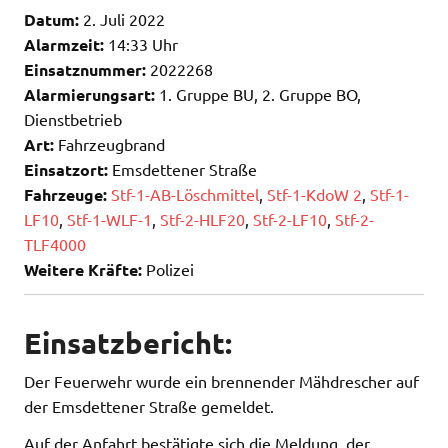
Datum:
2. Juli 2022
Alarmzeit:
14:33 Uhr
Einsatznummer:
2022268
Alarmierungsart:
1. Gruppe BU, 2. Gruppe BO,
Dienstbetrieb
Art:
Fahrzeugbrand
Einsatzort:
Emsdettener Straße
Fahrzeuge:
Stf-1-AB-Löschmittel
,
Stf-1-KdoW 2
,
Stf-1-
LF10
,
Stf-1-WLF-1
,
Stf-2-HLF20
,
Stf-2-LF10
,
Stf-2-
TLF4000
Weitere Kräfte:
Polizei
Einsatzbericht:
Der Feuerwehr wurde ein brennender Mähdrescher auf
der Emsdettener Straße gemeldet.
Auf der Anfahrt bestätigte sich die Meldung, der