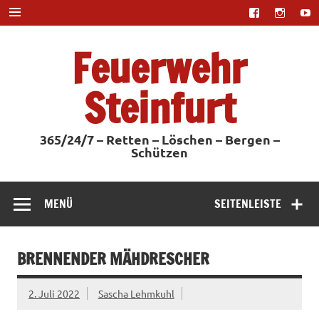
Zum
Inhalt
springen
Feuerwehr
Steinfurt
365/24/7 – Retten – Löschen – Bergen –
Schützen
MENÜ
SEITENLEISTE
BRENNENDER MÄHDRESCHER
2. Juli 2022
Sascha Lehmkuhl