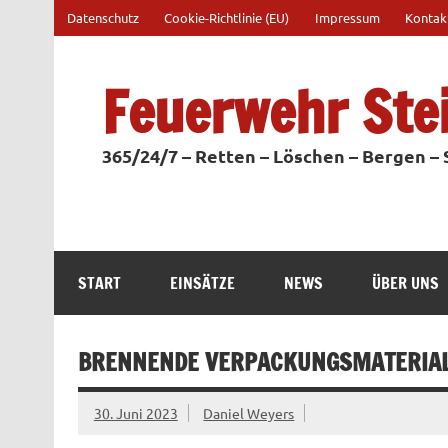
Zum
Datenschutz
Cookie-Richtlinie (EU)
Impressum
Kontak
Inhalt
springen
Feuerwehr Ste
365/24/7 – Retten – Löschen – Bergen –
START
EINSÄTZE
NEWS
ÜBER UNS
BRENNENDE VERPACKUNGSMATERIAL
30. Juni 2023
Daniel Weyers