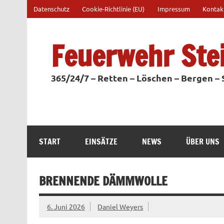
Zum
Datenschutz
Cookie-Richtlinie (EU)
Impressum
Kontak
Inhalt
springen
Feuerwehr Ste
365/24/7 – Retten – Löschen – Bergen –
START
EINSÄTZE
NEWS
ÜBER UNS
BRENNENDE DÄMMWOLLE
6. Juni 2026
Daniel Weyers