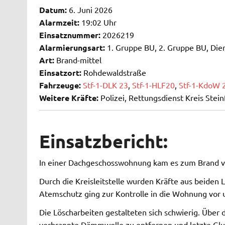
Datum:
6. Juni 2026
Alarmzeit:
19:02 Uhr
Einsatznummer:
2026219
Alarmierungsart:
1. Gruppe BU, 2. Gruppe BU, Die
Art:
Brand-mittel
Einsatzort:
Rohdewaldstraße
Fahrzeuge:
Stf-1-DLK 23
,
Stf-1-HLF20
,
Stf-1-KdoW 
Weitere Kräfte:
Polizei, Rettungsdienst Kreis Stein
Einsatzbericht:
In einer Dachgeschosswohnung kam es zum Brand 
Durch die Kreisleitstelle wurden Kräfte aus beiden
Atemschutz ging zur Kontrolle in die Wohnung vor 
Die Löscharbeiten gestalteten sich schwierig. Üb
verbrannte Dämmwolle zu entfernen und letzte Glut