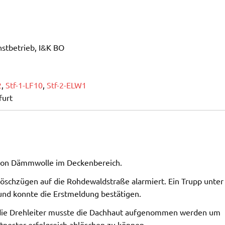
nstbetrieb, I&K BO
2
,
Stf-1-LF10
,
Stf-2-ELW1
furt
von Dämmwolle im Deckenbereich.
 Löschzügen auf die Rohdewaldstraße alarmiert. Ein Trupp unter
und konnte die Erstmeldung bestätigen.
er die Drehleiter musste die Dachhaut aufgenommen werden um
nester erfolgreich ablöschen zu können.