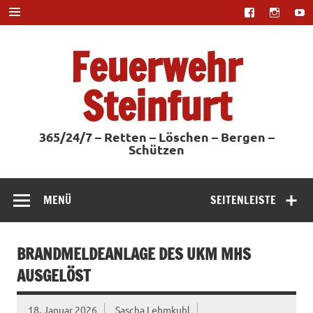
Zum
Inhalt
springen
Feuerwehr
Steinfurt
365/24/7 – Retten – Löschen – Bergen –
Schützen
MENÜ
SEITENLEISTE
BRANDMELDEANLAGE DES UKM MHS
AUSGELÖST
18. Januar 2026
Sascha Lehmkuhl