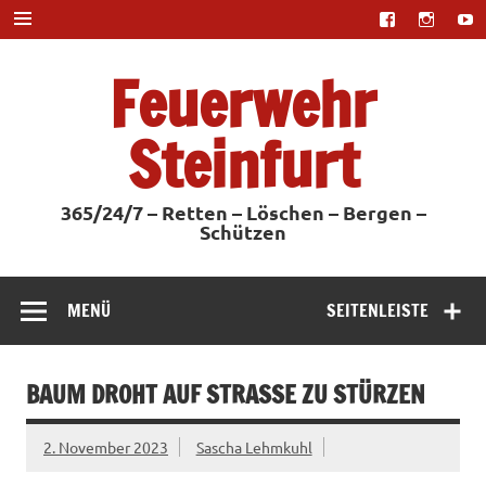
Zum
Inhalt
springen
Feuerwehr
Steinfurt
365/24/7 – Retten – Löschen – Bergen –
Schützen
MENÜ
SEITENLEISTE
BAUM DROHT AUF STRASSE ZU STÜRZEN
2. November 2023
Sascha Lehmkuhl