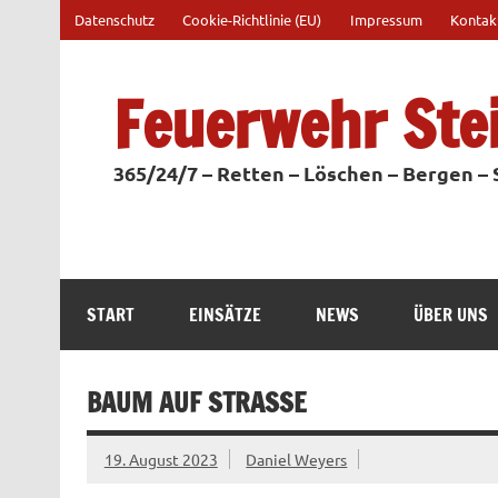
Zum
Datenschutz
Cookie-Richtlinie (EU)
Impressum
Kontak
Inhalt
springen
Feuerwehr Ste
365/24/7 – Retten – Löschen – Bergen –
START
EINSÄTZE
NEWS
ÜBER UNS
BAUM AUF STRASSE
19. August 2023
Daniel Weyers