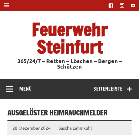
Zum
Inhalt
springen
Feuerwehr
Steinfurt
365/24/7 – Retten – Löschen – Bergen –
Schützen
MENÜ
SEITENLEISTE
AUSGELÖSTER HEIMRAUCHMELDER
28. Dezember 2024
Sascha Lehmkuhl