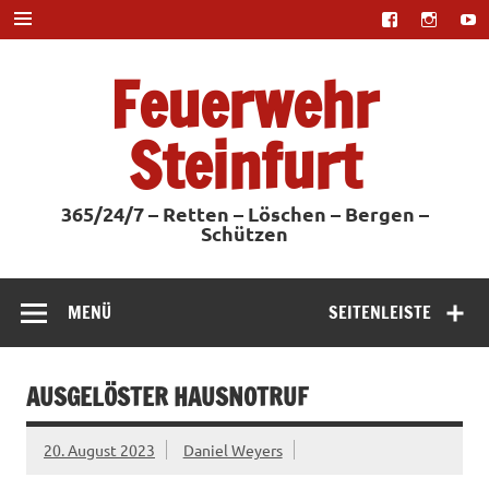
Zum
Inhalt
springen
Feuerwehr
Steinfurt
365/24/7 – Retten – Löschen – Bergen –
Schützen
MENÜ
SEITENLEISTE
AUSGELÖSTER HAUSNOTRUF
20. August 2023
Daniel Weyers