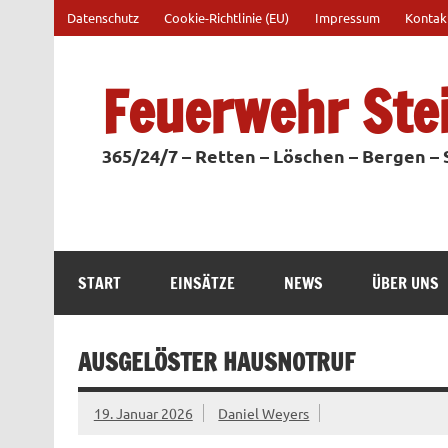
Zum
Datenschutz
Cookie-Richtlinie (EU)
Impressum
Kontak
Inhalt
springen
Feuerwehr Ste
365/24/7 – Retten – Löschen – Bergen –
START
EINSÄTZE
NEWS
ÜBER UNS
AUSGELÖSTER HAUSNOTRUF
19. Januar 2026
Daniel Weyers