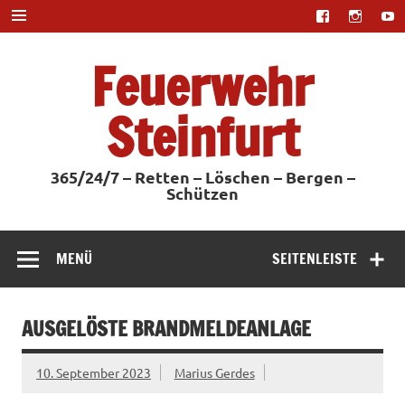
Zum
Inhalt
springen
Feuerwehr
Steinfurt
365/24/7 – Retten – Löschen – Bergen –
Schützen
MENÜ
SEITENLEISTE
AUSGELÖSTE BRANDMELDEANLAGE
10. September 2023
Marius Gerdes