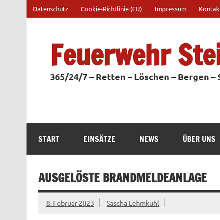
Zum
Datenschutz
Cookie-Richtlinie (EU)
Impressum
Kontak
Inhalt
springen
Feuerwehr Ste
365/24/7 – Retten – Löschen – Bergen –
START
EINSÄTZE
NEWS
ÜBER UNS
AUSGELÖSTE BRANDMELDEANLAGE
8. Februar 2023
Sascha Lehmkuhl