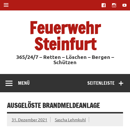
Zum
Inhalt
springen
Feuerwehr
Steinfurt
365/24/7 – Retten – Löschen – Bergen –
Schützen
MENÜ
SEITENLEISTE
AUSGELÖSTE BRANDMELDEANLAGE
31. Dezember 2021
Sascha Lehmkuhl