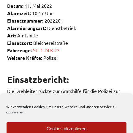
Datum:
11. Mai 2022
Alarmzeit:
10:17 Uhr
Einsatznummer:
2022201
Alarmierungsart:
Dienstbetrieb
Art:
Amtshilfe
Einsatzort:
Bleichereistraße
Fahrzeuge:
Stf-1-DLK 23
Weitere Kräfte:
Polizei
Einsatzbericht:
Die Drehleiter rückte zur Amtshilfe für die Polizei zur
Bleichereistraße nach Borghorst aus.
Wir verwenden Cookies, um unsere Website und unseren Service zu
optimieren.
269 total views
, 2 views today
Cookies akzeptieren
Einsatzbericht