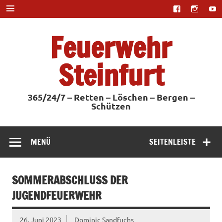
Zum
Inhalt
springen
Feuerwehr
Steinfurt
365/24/7 – Retten – Löschen – Bergen –
Schützen
MENÜ
SEITENLEISTE
SOMMERABSCHLUSS DER
JUGENDFEUERWEHR
26. Juni 2023
Dominic Sandfuchs