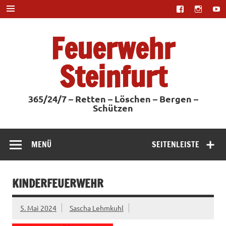
Zum
Inhalt
springen
Feuerwehr
Steinfurt
365/24/7 – Retten – Löschen – Bergen –
Schützen
MENÜ
SEITENLEISTE
KINDERFEUERWEHR
5. Mai 2024
Sascha Lehmkuhl