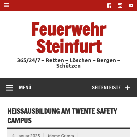
Zum
Inhalt
springen
Feuerwehr
Steinfurt
365/24/7 – Retten – Löschen – Bergen –
Schützen
MENÜ
SEITENLEISTE
HEISSAUSBILDUNG AM TWENTE SAFETY C
AMPUS
4. Januar 2025
Momo Grimm