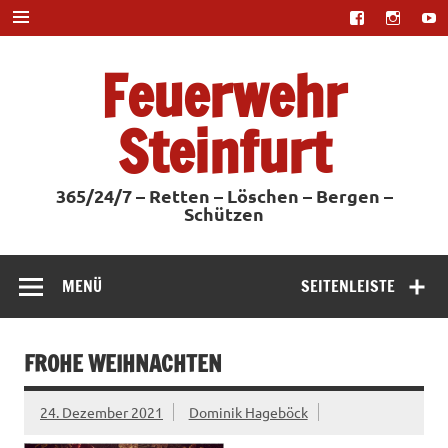
Zum
Inhalt
springen
Feuerwehr
Steinfurt
365/24/7 – Retten – Löschen – Bergen –
Schützen
MENÜ
SEITENLEISTE
FROHE WEIHNACHTEN
24. Dezember 2021
Dominik Hageböck