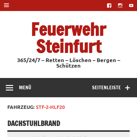
Zum
Inhalt
springen
Feuerwehr
Steinfurt
365/24/7 – Retten – Löschen – Bergen –
Schützen
MENÜ
SEITENLEISTE
FAHRZEUG:
STF-2-HLF20
DACHSTUHLBRAND